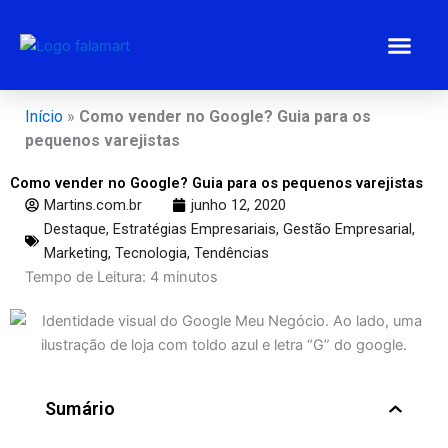
Ir
para
o
conteúdo
Estratégias 
Gestão Emp
Programa BEM
Início
»
Como vender no Google? Guia para os
pequenos varejistas
Como vender no Google? Guia para os pequenos varejistas
Martins.com.br
junho 12, 2020
Destaque
,
Estratégias Empresariais
,
Gestão Empresarial
,
Marketing
,
Tecnologia
,
Tendências
Tempo de Leitura:
4
minutos
Sumário