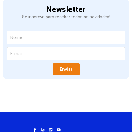
Newsletter
Se inscreva para receber todas as novidades!
Enviar
F
I
L
Y
a
n
i
o