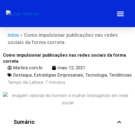
Ir
para
o
conteúdo
Estratégias 
Gestão Emp
Programa BEM
Início
»
Como impulsionar publicações nas redes
sociais da forma correta
Como impulsionar publicações nas redes sociais da forma
correta
Martins.com.br
maio 12, 2021
Destaque
,
Estratégias Empresariais
,
Tecnologia
,
Tendências
Tempo de Leitura:
7
minutos
Sumário