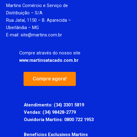
c
s
n
u
Martins Comércio e Serviço de
e
t
k
t
b
a
e
u
Distribuição – S/A
o
g
d
b
Rua Jataí, 1150 – B. Aparecida –
o
r
i
e
k
a
n
Uberlândia – MG
-
m
f
E-mail: site@martins.com.br
Compre através do nosso site
www.martinsatacado.com.br
Compre agora!
Atendimento:
(34) 3301 5819
Vendas: (34) 98428-2779
Ouvidoria Martins: 0800 722 1953
Benefícios Exclusivos Martins