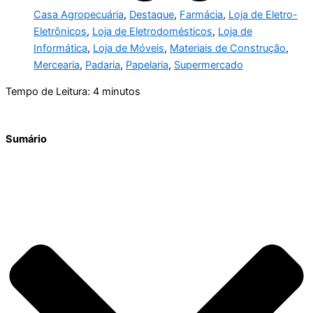
Casa Agropecuária
,
Destaque
,
Farmácia
,
Loja de Eletro-
Eletrônicos
,
Loja de Eletrodomésticos
,
Loja de
Informática
,
Loja de Móveis
,
Materiais de Construção
,
Mercearia
,
Padaria
,
Papelaria
,
Supermercado
Tempo de Leitura:
4
minutos
Sumário