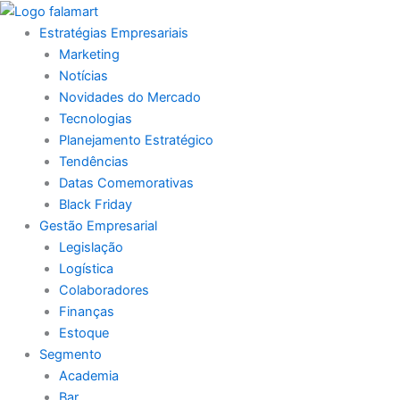
Ir
para
Estratégias Empresariais
o
Marketing
conteúdo
Notícias
Novidades do Mercado
Tecnologias
Planejamento Estratégico
Tendências
Datas Comemorativas
Black Friday
Gestão Empresarial
Legislação
Logística
Colaboradores
Finanças
Estoque
Segmento
Academia
Bar