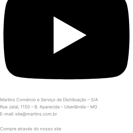
Martins Comércio e Serviço de Distribuição – S/A
Rua Jataí, 1150 – B. Aparecida – Uberlândia – MG
E-mail: site@martins.com.br
Compre através do nosso site