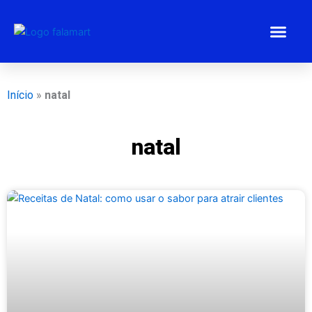
Ir
para
o
conteúdo
Estratégias 
Gestão Emp
Programa BEM
Início
»
natal
natal