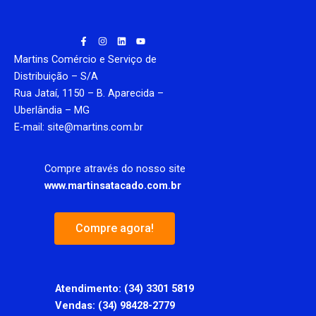
F
I
L
Y
a
n
i
o
c
s
n
u
Martins Comércio e Serviço de
e
t
k
t
b
a
e
u
Distribuição – S/A
o
g
d
b
Rua Jataí, 1150 – B. Aparecida –
o
r
i
e
k
a
n
Uberlândia – MG
-
m
f
E-mail: site@martins.com.br
Compre através do nosso site
www.martinsatacado.com.br
Compre agora!
Atendimento:
(34) 3301 5819
Vendas: (34) 98428-2779