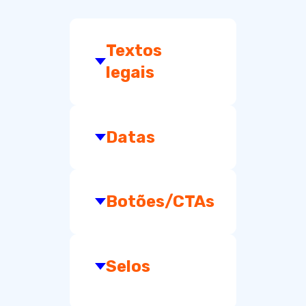
Textos
legais
Datas
Botões/CTAs
Selos