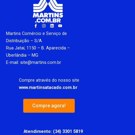
F
I
L
Y
a
n
i
o
c
s
n
u
Martins Comércio e Serviço de
e
t
k
t
b
a
e
u
Distribuição – S/A
o
g
d
b
Rua Jataí, 1150 – B. Aparecida –
o
r
i
e
k
a
n
Uberlândia – MG
-
m
f
E-mail: site@martins.com.br
Compre através do nosso site
www.martinsatacado.com.br
Compre agora!
Atendimento:
(34) 3301 5819