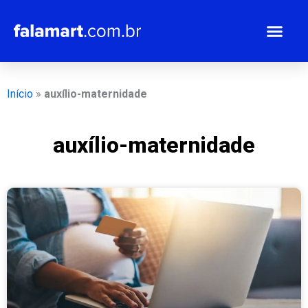
Ir
para
o
conteúdo
Início
»
auxílio-maternidade
auxílio-maternidade