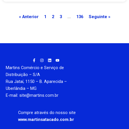
« Anterior
1
2
3
…
136
Seguinte »
F
I
L
Y
a
n
i
o
c
s
n
u
Martins Comércio e Serviço de
e
t
k
t
b
a
e
u
Distribuição – S/A
o
g
d
b
Rua Jataí, 1150 – B. Aparecida –
o
r
i
e
k
a
n
Uberlândia – MG
-
m
f
E-mail: site@martins.com.br
Compre através do nosso site
www.martinsatacado.com.br