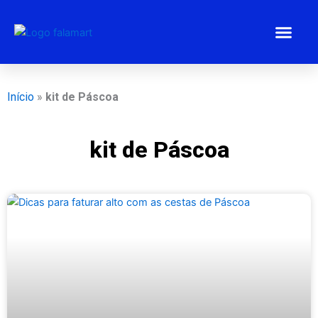
Ir
para
o
conteúdo
Estratégias 
Gestão Emp
Programa BEM
Início
»
kit de Páscoa
kit de Páscoa