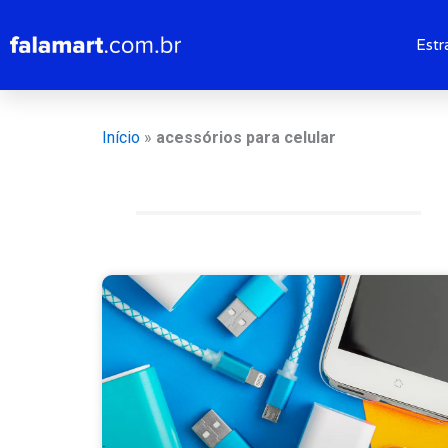
Ir
para
Estr
o
conteúdo
Início
»
acessórios para celular