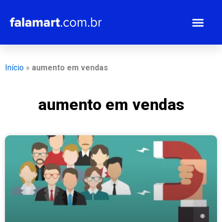
Ir
para
o
conteúdo
Início
»
aumento em vendas
aumento em vendas