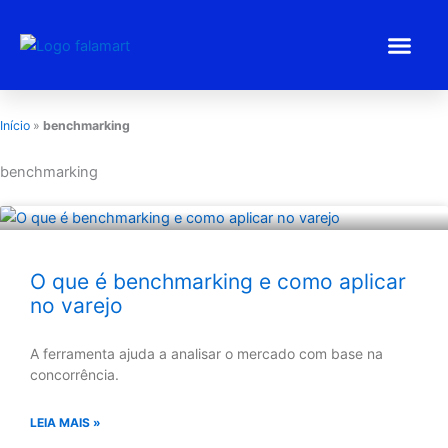
Ir
para
o
conteúdo
Estratégias 
Gestão Emp
Programa BEM
Início
»
benchmarking
benchmarking
O que é benchmarking e como aplicar
no varejo
A ferramenta ajuda a analisar o mercado com base na
concorrência.
LEIA MAIS »