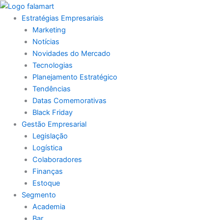
Ir
para
Estratégias Empresariais
o
Marketing
conteúdo
Notícias
Novidades do Mercado
Tecnologias
Planejamento Estratégico
Tendências
Datas Comemorativas
Black Friday
Gestão Empresarial
Legislação
Logística
Colaboradores
Finanças
Estoque
Segmento
Academia
Bar