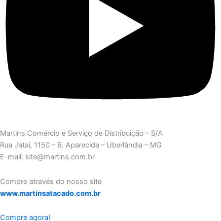
Martins Comércio e Serviço de Distribuição – S/A
Rua Jataí, 1150 – B. Aparecida – Uberlândia – MG
E-mail: site@martins.com.br
Compre através do nosso site
www.martinsatacado.com.br
Compre agora!