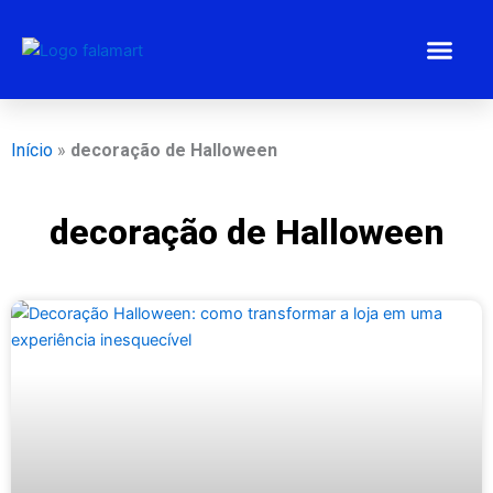
Ir
para
o
conteúdo
Estratégias 
Gestão Emp
Programa BEM
Início
»
decoração de Halloween
decoração de Halloween