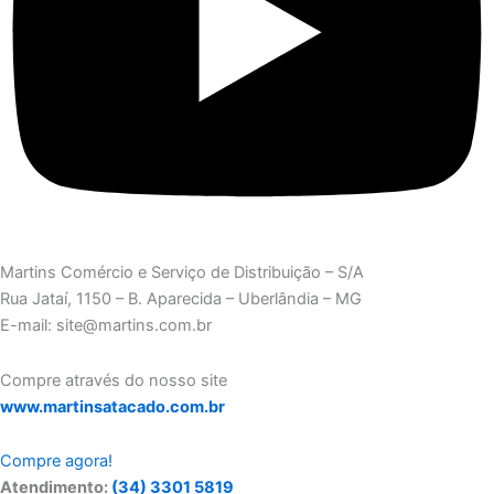
Martins Comércio e Serviço de Distribuição – S/A
Rua Jataí, 1150 – B. Aparecida – Uberlândia – MG
E-mail: site@martins.com.br
Compre através do nosso site
www.martinsatacado.com.br
Compre agora!
Atendimento:
(34) 3301 5819