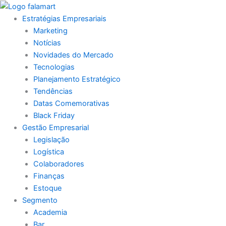
Ir
para
Estratégias Empresariais
o
Marketing
conteúdo
Notícias
Novidades do Mercado
Tecnologias
Planejamento Estratégico
Tendências
Datas Comemorativas
Black Friday
Gestão Empresarial
Legislação
Logística
Colaboradores
Finanças
Estoque
Segmento
Academia
Bar