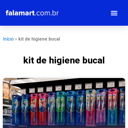
Ir
para
o
conteúdo
Início
»
kit de higiene bucal
kit de higiene bucal