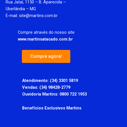
Rua Jataí, 1150 – B. Aparecida –
o
r
i
e
k
a
n
Uberlândia – MG
-
m
f
E-mail: site@martins.com.br
Compre através do nosso site
www.martinsatacado.com.br
Compre agora!
Atendimento:
(34) 3301 5819
Vendas: (34) 98428-2779
Ouvidoria Martins: 0800 722 1953
Benefícios Exclusivos Martins