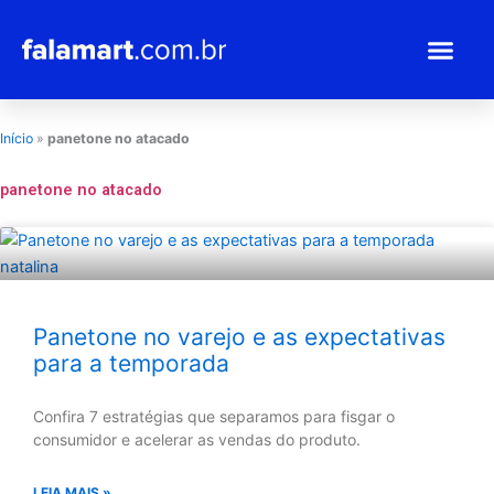
Ir
para
o
conteúdo
Início
»
panetone no atacado
panetone no atacado
Panetone no varejo e as expectativas
para a temporada
Confira 7 estratégias que separamos para fisgar o
consumidor e acelerar as vendas do produto.
LEIA MAIS »