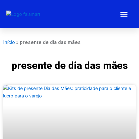
Ir
para
o
conteúdo
Estratégias 
Gestão Emp
Programa BEM
Início
»
presente de dia das mães
presente de dia das mães