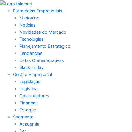
Ir
para
Estratégias Empresariais
o
Marketing
conteúdo
Notícias
Novidades do Mercado
Tecnologias
Planejamento Estratégico
Tendências
Datas Comemorativas
Black Friday
Gestão Empresarial
Legislação
Logística
Colaboradores
Finanças
Estoque
Segmento
Academia
Bar