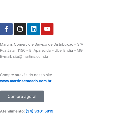
F
I
L
Y
a
n
i
o
c
s
n
u
e
t
k
t
Martins Comércio e Serviço de Distribuição – S/A
b
a
e
u
Rua Jataí, 1150 – B. Aparecida – Uberlândia – MG
o
g
d
b
E-mail: site@martins.com.br
o
r
i
e
k
a
n
-
m
Compre através do nosso site
f
www.martinsatacado.com.br
Compre agora!
Atendimento:
(34) 3301 5819