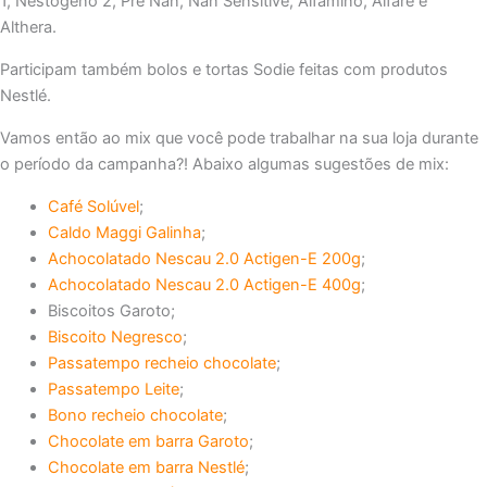
1, Nestogeno 2, Pre Nan, Nan Sensitive, Alfamino, Alfaré e
Althera.
Participam também bolos e tortas Sodie feitas com produtos
Nestlé.
Vamos então ao mix que você pode trabalhar na sua loja durante
o período da campanha?! Abaixo algumas sugestões de mix:
Café Solúvel
;
Caldo Maggi Galinha
;
Achocolatado Nescau 2.0 Actigen-E 200g
;
Achocolatado Nescau 2.0 Actigen-E 400g
;
Biscoitos Garoto;
Biscoito Negresco
;
Passatempo recheio chocolate
;
Passatempo Leite
;
Bono recheio chocolate
;
Chocolate em barra Garoto
;
Chocolate em barra Nestlé
;