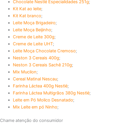
Chocolate Nestlé Especialidades 251g
;
Kit Kat ao leite
;
Kit Kat branco
;
Leite Moça Brigadeiro
;
Leite Moça Beijinho
;
Creme de Leite 300g
;
Creme de Leite UHT
;
Leite Moça Chocolate Cremoso
;
Neston 3 Cereais 400g
;
Neston 3 Cereais Sachê 210g
;
Mix Mucilon
;
Cereal Matinal Nescau
;
Farinha Láctea 400g Nestlé
;
Farinha Láctea Multigrãos 380g Nestlé
;
Leite em Pó Molico Desnatado
;
Mix Leite em pó Ninho
;
Chame atenção do consumidor