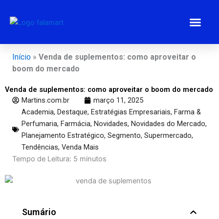
Ir
para
o
conteúdo
Estratégias 
Gestão Emp
Programa BEM
Início
»
Venda de suplementos: como aproveitar o
boom do mercado
Venda de suplementos: como aproveitar o boom do mercado
Martins.com.br
março 11, 2025
Academia
,
Destaque
,
Estratégias Empresariais
,
Farma &
Perfumaria
,
Farmácia
,
Novidades
,
Novidades do Mercado
,
Planejamento Estratégico
,
Segmento
,
Supermercado
,
Tendências
,
Venda Mais
Tempo de Leitura:
5
minutos
Sumário