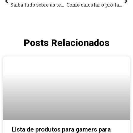
k
a
n
Saiba tudo sobre as tendências dos melhores chuveiros
Como calcular o pró-labore e evitar erros fiscais na loja
-
m
f
Posts Relacionados
Lista de produtos para gamers para