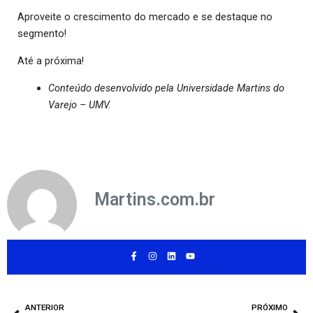
Aproveite o crescimento do mercado e se destaque no
segmento!
Até a próxima!
Conteúdo desenvolvido pela Universidade Martins do
Varejo – UMV.
Martins.com.br
F
I
L
Y
a
n
i
o
c
s
n
u
e
t
k
t
b
a
e
u
o
g
d
b
Anterior
Pr
o
r
i
e
ANTERIOR
PRÓXIMO