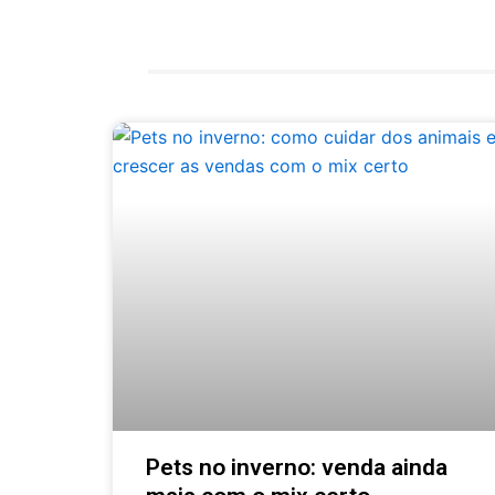
k
a
n
-
m
f
Pets no inverno: venda ainda