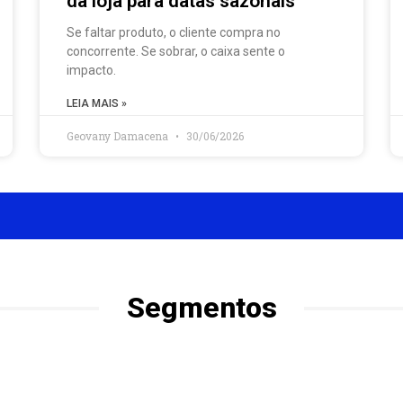
da loja para datas sazonais
Se faltar produto, o cliente compra no
concorrente. Se sobrar, o caixa sente o
impacto.
LEIA MAIS »
Geovany Damacena
30/06/2026
Segmentos