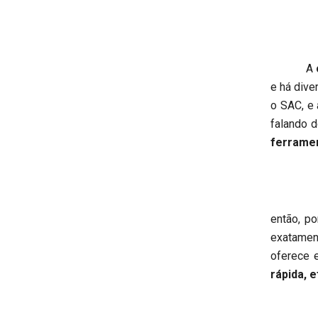
A
e há dive
o SAC, e
falando 
ferrame
Em um le
então, po
exatament
oferece 
rápida, 