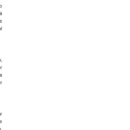
o
á
s
l
,
r
a
r
r
e
.