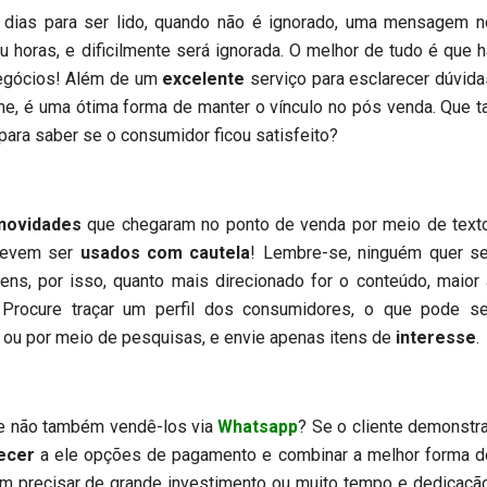
para ser lido, quando não é ignorado, uma mensagem n
 horas, e dificilmente será ignorada. O melhor de tudo é que h
negócios! Além de um
excelente
serviço para esclarecer dúvida
ine, é uma ótima forma de manter o vínculo no pós venda. Que ta
ra saber se o consumidor ficou satisfeito?
novidades
que chegaram no ponto de venda por meio de texto
 devem ser
usados com cautela
! Lembre-se, ninguém quer se
s, por isso, quanto mais direcionado for o conteúdo, maior 
. Procure traçar um perfil dos consumidores, o que pode se
ou por meio de pesquisas, e envie apenas itens de
interesse
.
 não também vendê-los via
Whatsapp
? Se o cliente demonstra
ecer
a ele opções de pagamento e combinar a melhor forma d
m precisar de grande investimento ou muito tempo e dedicação