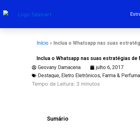
Ir
para
Estr
o
conteúdo
Início
»
Inclua o Whatsapp nas suas estratég
Inclua o Whatsapp nas suas estratégias de 
Geovany Damacena
julho 6, 2017
Destaque
,
Eletro Eletrônicos
,
Farma & Perfuma
Tempo de Leitura:
3
minutos
Sumário