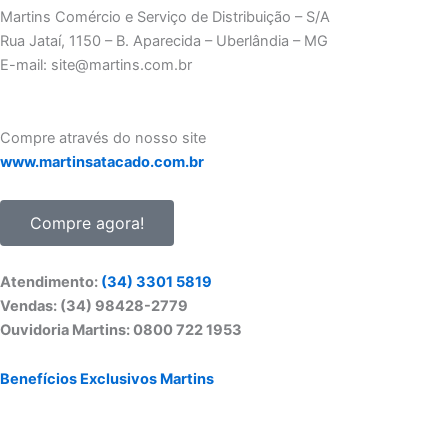
e
t
k
t
Martins Comércio e Serviço de Distribuição – S/A
b
a
e
u
Rua Jataí, 1150 – B. Aparecida – Uberlândia – MG
o
g
d
b
E-mail: site@martins.com.br
o
r
i
e
k
a
n
-
m
Compre através do nosso site
f
www.martinsatacado.com.br
Compre agora!
Atendimento:
(34) 3301 5819
Vendas: (34) 98428-2779
Ouvidoria Martins: 0800 722 1953
Benefícios Exclusivos Martins