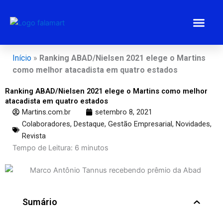
Ir
para
o
conteúdo
Estratégias 
Gestão Emp
Programa BEM
Início
»
Ranking ABAD/Nielsen 2021 elege o Martins
como melhor atacadista em quatro estados
Ranking ABAD/Nielsen 2021 elege o Martins como melhor
atacadista em quatro estados
Martins.com.br
setembro 8, 2021
Colaboradores
,
Destaque
,
Gestão Empresarial
,
Novidades
,
Revista
Tempo de Leitura:
6
minutos
Sumário