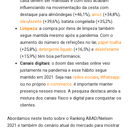
casa devem ser mantidas e com isso acabam
influenciando na movimentação da cesta com
destaque para almôndegas (+46,1%),
arroz
(+34,8%),
óleo
/
azeite
(+39,6%), batata congelada (+35,2%).
Limpeza
: a compra por itens de limpeza também
segue mantida mesmo após a pandemia. Com o
aumento do número de refeições no lar,
papel toalha
(+25,8%),
detergente líquido
(+16,5%) e
desinfetante
(+15,9%) têm boa performance;
Canais digitais
: o
boom
das vendas online veio
justamente na pandemia e esse hábito segue
mantido em 2021. Seja nas
redes sociais
,
Whatsapp
ou no próprio
e-commerce,
é importante manter
presença nesses meios. A pesquisa destaca ainda a
mistura dos canais físico e digital para conquistar os
clientes.
Abordamos neste texto sobre o Ranking ABAD/Nielsen
2021 e também do cenário atual do mercado para mostrar