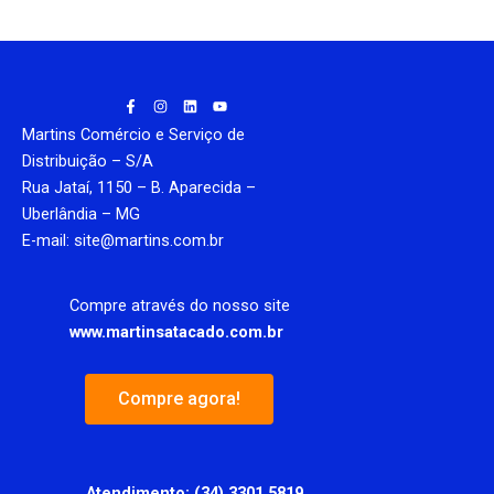
F
I
L
Y
a
n
i
o
c
s
n
u
Martins Comércio e Serviço de
e
t
k
t
b
a
e
u
Distribuição – S/A
o
g
d
b
Rua Jataí, 1150 – B. Aparecida –
o
r
i
e
k
a
n
Uberlândia – MG
-
m
f
E-mail: site@martins.com.br
Compre através do nosso site
www.martinsatacado.com.br
Compre agora!
Atendimento:
(34) 3301 5819