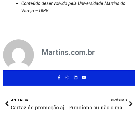
Conteúdo desenvolvido pela Universidade Martins do
Varejo – UMV.
Martins.com.br
F
I
L
Y
a
n
i
o
c
s
n
u
e
t
k
t
b
a
e
u
o
g
d
b
Anterior
Pr
o
r
i
e
ANTERIOR
PRÓXIMO
k
a
n
Cartaz de promoção ajuda na decisão de compra
Funciona ou não o marketing boca a boca?
-
m
f