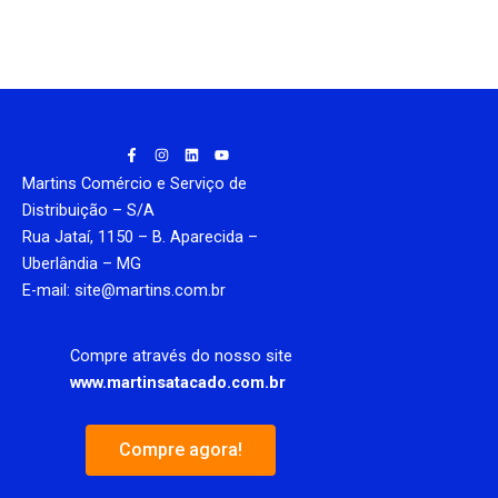
F
I
L
Y
a
n
i
o
c
s
n
u
Martins Comércio e Serviço de
e
t
k
t
b
a
e
u
Distribuição – S/A
o
g
d
b
Rua Jataí, 1150 – B. Aparecida –
o
r
i
e
k
a
n
Uberlândia – MG
-
m
f
E-mail: site@martins.com.br
Compre através do nosso site
www.martinsatacado.com.br
Compre agora!