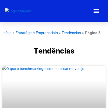
Ir
para
o
conteúdo
Estratégias 
Gestão Emp
Programa BEM
Início
»
Estratégias Empresariais
»
Tendências
»
Página 5
Tendências
Página
Página
Página
Página
Página
Página
Página