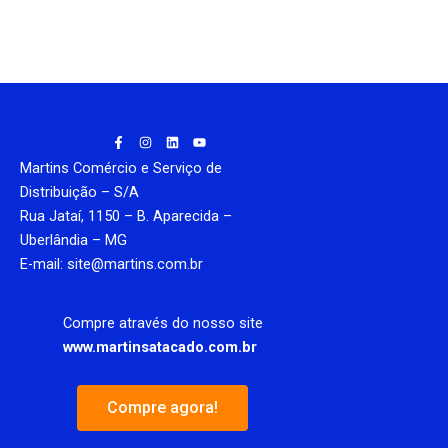
F
I
L
Y
a
n
i
o
c
s
n
u
Martins Comércio e Serviço de
e
t
k
t
b
a
e
u
Distribuição – S/A
o
g
d
b
Rua Jataí, 1150 – B. Aparecida –
o
r
i
e
k
a
n
Uberlândia – MG
-
m
f
E-mail: site@martins.com.br
Compre através do nosso site
www.martinsatacado.com.br
Compre agora!